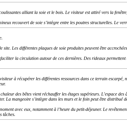
oulissantes alliant la soie et le bois. Le visiteur est attiré vers la fen
umineux recouvert de soie s’intègre entre les poutres structurelles. Le v
e.
le site. Les différentes plaques de soie produites peuvent être accrochée
 faciliter la circulation autour de ces dernières. Des rideaux permetten
siteur à récupérer les différentes ressources dans ce terrain escarpé, 
eur.
a chaleur des bêtes vient réchauffer les étages supérieurs. L’espace des
er. La mangeoire s’intègre dans les murs et le foin peut être distribué d
un moment avec eux, notamment à l’heure du petit-déjeuner. Le revêtemen
es tâches.